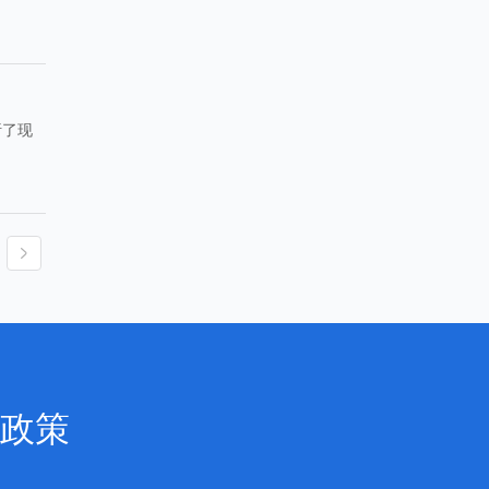
。
析了现
政策