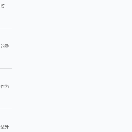
的游
。
多的游
市作为
转型升