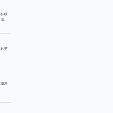
可持续
价值。
，林芝
态旅游